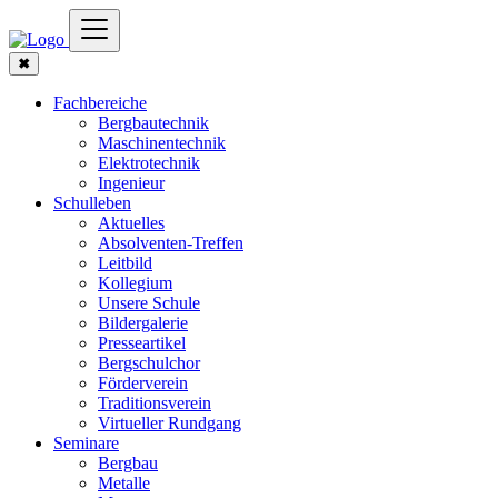
✖
Fachbereiche
Bergbautechnik
Maschinentechnik
Elektrotechnik
Ingenieur
Schulleben
Aktuelles
Absolventen-Treffen
Leitbild
Kollegium
Unsere Schule
Bildergalerie
Presseartikel
Bergschulchor
Förderverein
Traditionsverein
Virtueller Rundgang
Seminare
Bergbau
Metalle